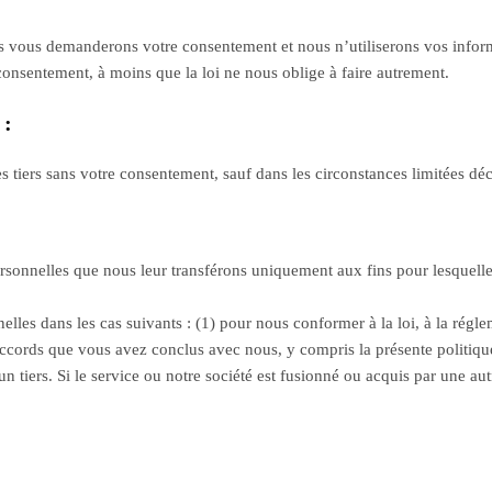
ous vous demanderons votre consentement et nous n’utiliserons vos infor
onsentement, à moins que la loi ne nous oblige à faire autrement.
 :
 tiers sans votre consentement, sauf dans les circonstances limitées décr
ersonnelles que nous leur transférons uniquement aux fins pour lesquelles 
es dans les cas suivants : (1) pour nous conformer à la loi, à la réglem
 accords que vous avez conclus avec nous, y compris la présente politique
’un tiers. Si le service ou notre société est fusionné ou acquis par une au