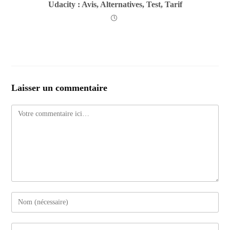
Udacity : Avis, Alternatives, Test, Tarif
Laisser un commentaire
Comment
Enter
your
name
Enter