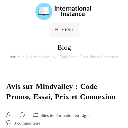
Skip
to
content
MENU
Blog
Accueil
»
Avis sur Mindvalley : Code Promo, Essai, Prix et Connexion
Avis sur Mindvalley : Code
Promo, Essai, Prix et Connexion
Auteur/autrice
Post
Post
Sites de Formation en Ligne
de
published:
category:
Post
0 commentaire
la