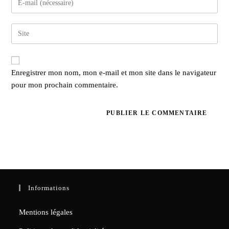
or
your
username
email
to
Enter
address
comment
your
to
website
comment
URL
Enregistrer mon nom, mon e-mail et mon site dans le navigateur
(optional)
pour mon prochain commentaire.
Informations
Mentions légales