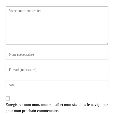
Comment
Enter
your
name
Enter
or
your
username
email
to
Enter
address
comment
your
to
website
comment
URL
Enregistrer mon nom, mon e-mail et mon site dans le navigateur
(optional)
pour mon prochain commentaire.