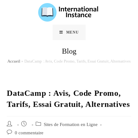
Skip
to
content
MENU
Blog
Accueil
»
DataCamp : Avis, Code Promo, Tarifs, Essai Gratuit, Alternatives
DataCamp : Avis, Code Promo,
Tarifs, Essai Gratuit, Alternatives
Auteur/autrice
Post
Post
Sites de Formation en Ligne
de
published:
category:
Post
0 commentaire
la